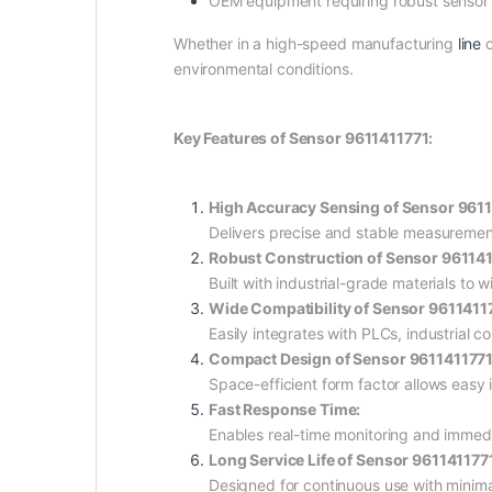
OEM equipment requiring robust sensor 
Whether in a high-speed manufacturing
line
o
environmental conditions.
Key Features of Sensor 9611411771:
High Accuracy Sensing of Sensor 9611
Delivers precise and stable measuremen
Robust Construction of Sensor 961141
Built with industrial-grade materials to
Wide Compatibility of Sensor 9611411
Easily integrates with PLCs, industrial c
Compact Design of Sensor 9611411771
Space-efficient form factor allows easy i
Fast Response Time:
Enables real-time monitoring and immed
Long Service Life of Sensor 961141177
Designed for continuous use with minim