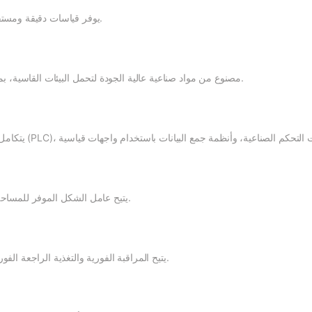
يوفر قياسات دقيقة ومستقرة، مما يقلل من أخطاء النظام ويحسن دقة التحكم.
مصنوع من مواد صناعية عالية الجودة لتحمل البيئات القاسية، بما في ذلك الاهتزاز والرطوبة وتقلبات درجات الحرارة.
يتيح عامل الشكل الموفر للمساحة سهولة التركيب في المساحات الضيقة أو المحدودة.
يتيح المراقبة الفورية والتغذية الراجعة الفورية، وهو أمر بالغ الأهمية لأنظمة الأتمتة عالية السرعة.