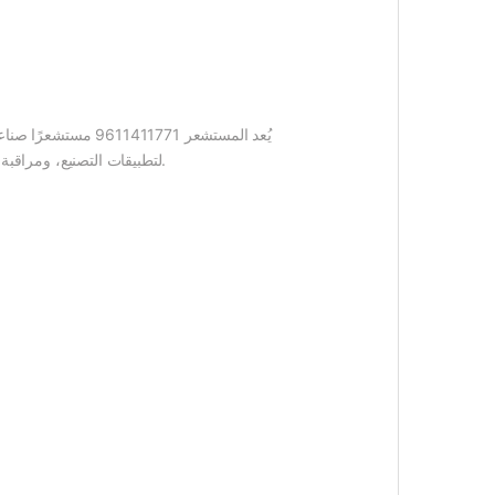
يُعد المستشعر 1771
لتطبيقات التصنيع، ومراقبة العمليات، والمعدات الصناعية. استكشف ميزاته الرئيسية وفوائده، وأسباب اختياره كحل استشعار موثوق لتحقيق كفاءة تشغيلية مثالية.