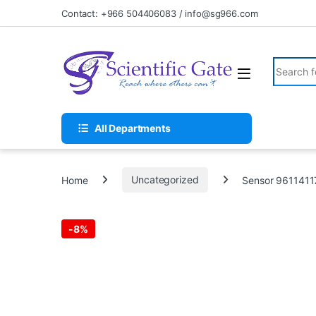
Skip to navigation
Skip to content
Contact: +966 504406083 / info@sg966.com
Search fo
All Departments
Home
Uncategorized
Sensor 9611411
-
8%