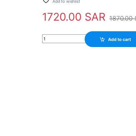
Add to wishlist
1720.00
SAR
1870.00
Sensor 9611411771 quantity
Add to cart