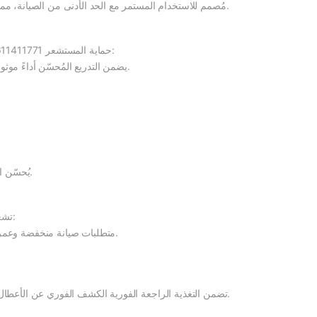
مُصمم للاستخدام المستمر مع الحد الأدنى من الصيانة، مما يُقلل من وقت التوقف عن العمل وتكاليف التشغيل.
حماية المستشعر 9611411771 من التداخل الكهرومغناطيسي/الترددات الراديوية:
يضمن التدريع المُحسّن أداءً موثوقًا به حتى في البيئات ذات الضوضاء الكهربائية العالية.
يُحسّن الاستشعار الدقيق من كفاءة وموثوقية العمليات الآلية.
تشغيل فعال من حيث التكلفة للمستشعر 9611411771:
متطلبات صيانة منخفضة وعمر تشغيلي طويل يُقلل من تكاليف الاستبدال والإصلاح.
تضمن التغذية الراجعة الفورية الكشف الفوري عن الأعطال أو عدم المحاذاة، مما يُسهم في سلامة مكان العمل.