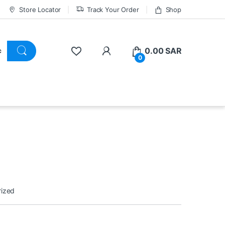
Store Locator
Track Your Order
Shop
0.00
SAR
0
rized