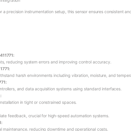
integration
r a precision instrumentation setup, this sensor ensures consistent a
411771:
ts, reducing system errors and improving control accuracy.
1771:
 withstand harsh environments including vibration, moisture, and tempera
771:
ontrollers, and data acquisition systems using standard interfaces.
:
nstallation in tight or constrained spaces.
iate feedback, crucial for high-speed automation systems.
1:
al maintenance, reducing downtime and operational costs.