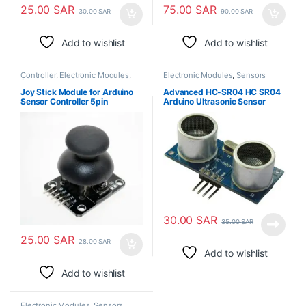
25.00
SAR
75.00
SAR
30.00
SAR
90.00
SAR
Add to wishlist
Add to wishlist
Controller
,
Electronic Modules
,
Electronic Modules
,
Sensors
Sensors
Joy Stick Module for Arduino
Advanced HC-SR04 HC SR04
Sensor Controller 5pin
Arduino Ultrasonic Sensor
30.00
SAR
35.00
SAR
25.00
SAR
28.00
SAR
Add to wishlist
Add to wishlist
Electronic Modules
,
Sensors