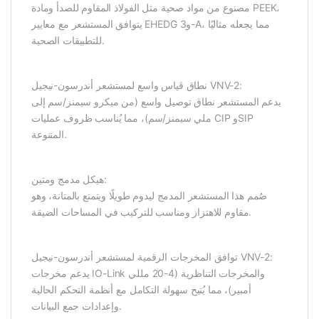
مصنوع من مواد صحية مثل الفولاذ المقاوم للصدأ ومادة PEEK،
يتوافق المستشعر مع معايير EHEDG و3-A، مما يجعله مثاليًا
للتطبيقات الصحية.
نطاق قياس واسع لمستشعر أندرسون-نيجيل VNV-2:
يدعم المستشعر نطاق توصيل واسع (من ميكرو سيمنز/سم إلى
ملي سيمنز/سم)، مما يُناسب ظروف عمليات CIP وSIP
المتنوعة.
هيكل مدمج ومتين:
صُمم هذا المستشعر المدمج ليدوم طويلًا ويتمتع بالمتانة، وهو
مقاوم للاهتزاز ومناسب للتركيب في المساحات الضيقة.
توافق المخرجات الرقمية لمستشعر أندرسون-نيجيل VNV-2:
يدعم مخرجات IO-Link والمخرجات التناظرية (4-20 مللي
أمبير)، مما يُتيح سهولة التكامل مع أنظمة التحكم الحالية
وإعدادات جمع البيانات.