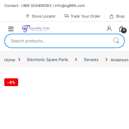
Skip to navigation
Skip to content
Contact: +966 504406083 / info@sg966.com
Store Locator
Track Your Order
Shop
0
Search for:
Home
Electronic Spare Parts
Sensors
Anderson
-
4%