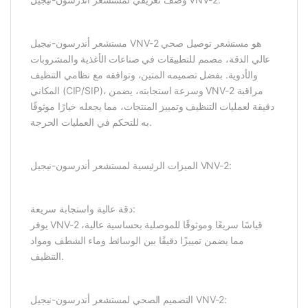
مستشعر أندرسون-نيجيل VNV-2 هو مستشعر توصيل صحي
عالي الدقة، مصمم للتطبيقات في صناعات الأغذية والمشروبات
والأدوية. بفضل تصميمه المتين، وتوافقه مع نظامي التنظيف
المكاني (CIP/SIP)، وسرعة استجابته، يضمن VNV-2 مراقبة
دقيقة لعمليات التنظيف وتمييز المنتجات، مما يجعله خيارًا موثوقًا
به للتحكم في العمليات الحرجة.
الميزات الرئيسية لمستشعر أندرسون-نيجيل VNV-2:
دقة عالية واستجابة سريعة:
يوفر VNV-2 قياسًا سريعًا وموثوقًا للموصلية بحساسية عالية،
مما يضمن تمييزًا دقيقًا بين الوسائط وماء الشطف ومواد
التنظيف.
التصميم الصحي لمستشعر أندرسون-نيجيل VNV-2: